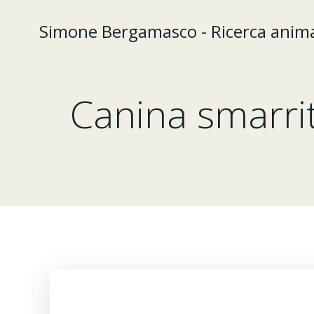
Vai
al
Simone Bergamasco - Ricerca animal
contenuto
Canina smarrit