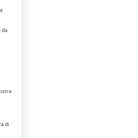
la
o da
nostra
a di