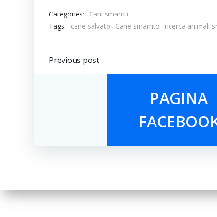
Categories:
Cani smarriti
Tags:
cane salvato
Cane smarrito
ricerca animali s
Navigazione
Previous post
articoli
PAGINA
FACEBOO