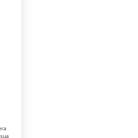
era
 sua