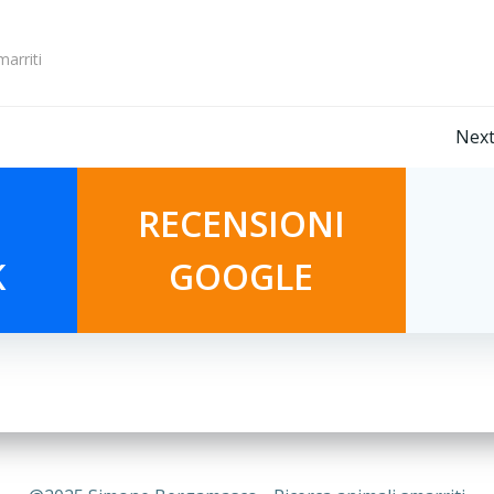
marriti
Navigazione
Next
articoli
RECENSIONI
K
GOOGLE